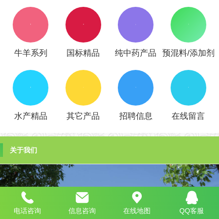
牛羊系列
国标精品
纯中药产品
预混料/添加剂
水产精品
其它产品
招聘信息
在线留言
关于我们
电话咨询
信息咨询
在线地图
QQ客服