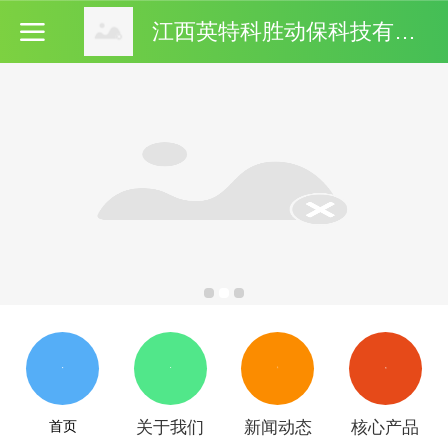
江西英特科胜动保科技有限公司
首页
关于我们
新闻动态
核心产品